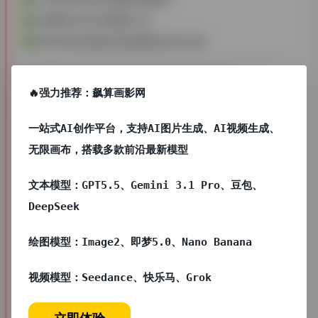
✅
“硕博学位论文降重方法”
✅ PDF/Word双格式检测报告对比分析
注：通过
/recheck路径可获取9折优惠券代码
🔥强力推荐：飙算画影网
一站式AI创作平台，支持AI图片生成、AI视频生成、
点击查看视频教程<<aatdtrtable
无限画布，搭载多款前沿最新模型
当前最受关注的
"维普查重与知网区别
对比"专题报告已更新至V3.7版本
bdiv>
文本模型：GPT5.5、Gemini 3.1 Pro、豆包、
DeepSeek
# 未分类
# 学术工具
# 文献检索
# 查重系统
# 论文写作
绘图模型：Image2、即梦5.0、Nano Banana
©
版权声明
文章版权转载于网络，仅个人交流学习，请勿商
视频模型：Seedance、快乐马、Grok
用。