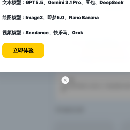
文本模型：GPT5.5、Gemini 3.1 Pro、豆包、DeepSeek
{1 、学术数据库}{2 、文献检索技巧
绘图模型：Image2、即梦5.0、Nano Banana
# 未分类
视频模型：Seedance、快乐马、Grok
©
版权声明
文章版权转载于网络，仅个人交流学习，请勿商
立即体验
上一篇
论文分类号查询入口是什么？最全指南与实
荐
相关文章