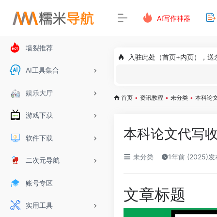
AI写作神器
墙裂推荐
入驻此处（首页+内页），送
AI工具集合
娱乐大厅
首页
•
资讯教程
•
未分类
•
本科论
游戏下载
本科论文代写
软件下载
未分类
1年前 (2025)
二次元导航
账号专区
文章标题
实用工具