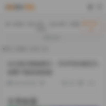
入驻此处（首页+内页），送永久快审，百度隔
立即入
日收录！
驻
欢迎入驻！
首页
•
资讯教程
•
未分类
•
正文
论文格式模板图片：学术写作规范与
免费下载资源指南
1年前 (2025)发布
11.6K
0
0
文章标题