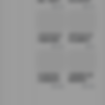
模板：高效写作
告怎么弄出来？
指南与免费资源
完整指南与实用
11.7K
11.7K
推荐
工具推荐
大学生毕业论文
本科毕业论文目
开题报告模板范
录包括哪些内
文：写作指南与
容？完整结构解
13.2K
11K
实用范例
析与写作指南
论文格式咋改：
中国知网论文查
从排版规范到常
重检测系统：权
见问题全解析
威指南与使用技
10.8K
12.9K
巧