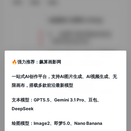
TIP1
TIP2
TIP3
>检查图片分辨率≥300dpi
三、免费可商用素材渠道
（SEO优化区块）
这些平台提供CC0协议的
“科研文档
🔥强力推荐：飙算画影网
排版素材PNG”（蓝海关键词）:
一站式AI创作平台，支持AI图片生成、AI视频生成、无
1. 国家哲学社会科学文献中心
2. Overleaf官方模板库
限画布，搭载多款前沿最新模型
3. Canva学术海报设计区(适配移
动端检索)
文本模型：GPT5.5、Gemini 3.1 Pro、豆包、
DeepSeek
# 未分类
# 免费素材
# 学术规范
# 毕业答辩
绘图模型：Image2、即梦5.0、Nano Banana
# 论文排版