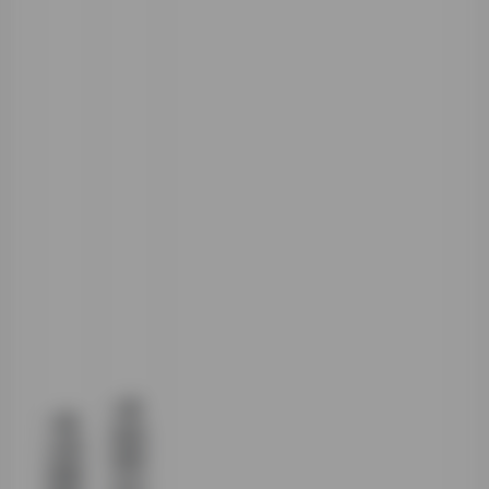
>避
>确
免使
认院
用带
校最
水印