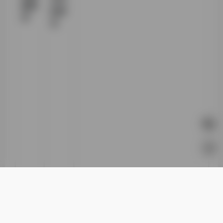
新要
的样
求
本