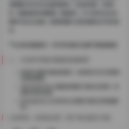
(搜索量月均2400次)能直观展示：页边距设置、行距标
准、标题层级等关键要素。数据显示，87%的学生会主动
搜索
“学位
论文排版
范例高清图”
(长尾关键词)作为写作参
考。
二、主流学术格式模板资源推荐
APA第七版图文指南
(热搜词)：含封面页/文内引用/图表
注释规范图解
“硕士毕业论文Word模板套用教程”
(高转化长尾词)：高
校图书馆常备资源
IEEE会议论文LaTeX样式包+效果图下载(技术类高频需
求)
注意事项：使用前必看！(用户痛点解决方案)