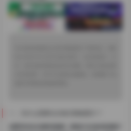
本文提供权威的论文格式模板图片下载资源，详解
MLA/APA/中文等常见格式要求，包含标题页、目
录、参考文献等模块的高清示例图。同时分享如何通
过学校官网、学术平台获取合规模板，并附赠5个免
版权可商用的排版素材网站。
一、为什么需要论文格式模板图片？
在撰写
毕业论文
或
期刊投稿
时，规范的
“论文格式标准图示”