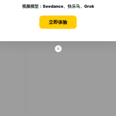
视频模型：Seedance、快乐马、Grok
立即体验