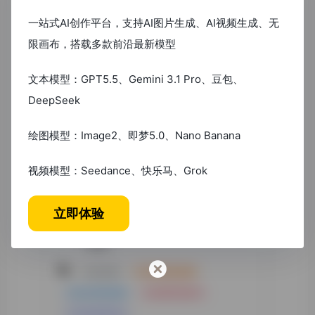
政府科技奖励
<td 必须提供发表证明
一站式AI创作平台，支持AI图片生成、AI视频生成、无
限画布，搭载多款前沿最新模型
特别注意：部分顶尖会议（如ACM
SIGGRAPH）采用”双盲评审”，此时
提前
文本模型：GPT5.5、Gemini 3.1 Pro、豆包、
公开预印本可能导致资格取消！需要特别
DeepSeek
关注各奖项的具体规则说明。
绘图模型：Image2、即梦5.0、Nano Banana
>专家建议操作流程<
<li value=3) preprint平台存档(非正式
视频模型：Seedance、快乐马、Grok
发表)
<li value=2) 针对性修改参赛版本
立即体验
<li value=1) 根据反馈完善期刊稿
这种"三阶段处理法"(即所谓
螺旋式提升
策略)
# 未分类
# 学术评价体系
# 核心期刊投稿
# 科研写作技巧
# 科研成果转化