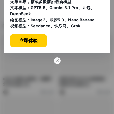
上一篇
下一篇
无限画布，搭载多款前沿最新模型
论文格式检测网站免费使用指
论文降重小技巧：高效降低重复
文本模型：GPT5.5、Gemini 3.1 Pro、豆包、
南：权威工具推荐与技巧
率的实用方法
DeepSeek
绘图模型：Image2、即梦5.0、Nano Banana
视频模型：Seedance、快乐马、Grok
相关文章
立即体验
AI论文免费生成网站：颠覆学
探索百度AI论文生成器模板：
术写作的新工具
智能写作的新纪元
14.3K
14.6K