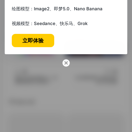
绘图模型：Image2、即梦5.0、Nano Banana
>
视频模型：Seedance、快乐马、Grok
# 未分类
©
版权声明
立即体验
文章版权转载于网络，仅个人交流学习，请勿商用。
上一篇
下一篇
维普论文查询官网入口：权
论文降重免费工具推荐及高
威检索指南与实用技巧
效方法全攻略
相关文章