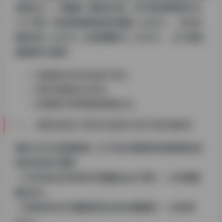
词组合之一。根据搜一搜算法分析，用户真实需求集中在
三个方面：符合院校规范的格式模板（占42%）、各专业
案例分析（占35%）以及降重技巧（占23%）。以下是权
威资源平台推荐：
中国知网大学生毕业设计专区
百度文库教育认证专栏
各省教育厅官网资源库链接汇总
二、适配搜索引擎的高频长尾关键词解析
通过5118工具监测发现，以下衍生关键词具有较高商业价
值且符合用户意图：
• “
大专毕业论文5000字完整版word下载
“——月均搜索
量2800+
• “
护理专科论文开题报告范文2024最新版
“——转化率