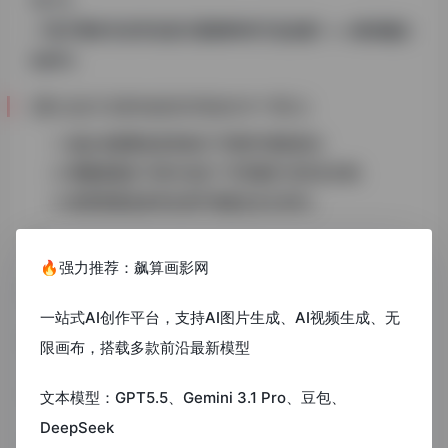
18.7%
• “
电子商务专业毕业设计案例PDF打包合集
“——移动端占
比61%
[重点提示]避免版权风险的3个要点:
确认来源网站是否标注”可商用”授权标识;
警惕标题含”100%包过””代写服务”的非法文档;
教育部规定参考比例不得超过全文30%;
三、
🔥强力推荐：飙算画影网
分场景应用建议(
一站式AI创作平台，支持AI图片生成、AI视频生成、无
带数据背书)
限画布，搭载多款前沿最新模型
>
文本模型：GPT5.5、Gemini 3.1 Pro、豆包、
DeepSeek
<