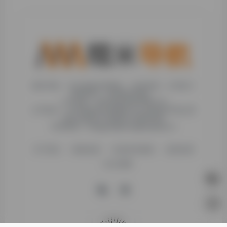
糯米导航，专注收集优质网址、纯净资源。分享热门
新鲜资讯，欢迎您的体验。
公司名称：徐州东匠科技有限公司
公司地址：江苏省徐州市鼓楼区平山北路39号龟山民
博文化园C区1组团C4号楼163室
联系邮箱：binggan@dongjiangkeji.cn
关于我们
隐私政策
信息发布规则
免责说明
站点地图