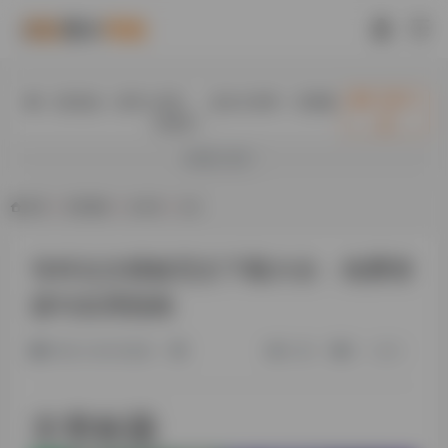
入驻此处（首页+内页），送永久快审，百度隔
立即入
日收录！
驻
欢迎入驻！
首页
•
资讯教程
•
未分类
•
正文
专科论文模板范文下载大全：免费资
源与实用指南
1年前 (2025)发布
9.3K
0
0
文章标题