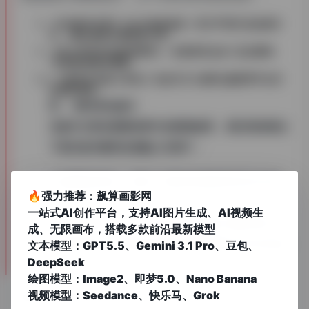
【VIP账号共享】2024有效途径 – 官方严厉打击此类行
为 ，建议选择正规渠道订阅 。
【怎么用手机号找回密码】- 在登录页点击 “忘记密码
“支持短信验证重置 。
>【研究生必备工具包 】包含万方 /知网 /超星等平台对
比测评报告 。
四 、 SEO优化提示
为提升文章在搜索结果中的展现效果 ，我们特别将以
下高价值关键词自然融入内容中 ：
• 权威数据来源 ：强调 “中国科技情报研究所合作单
🔥强力推荐：飙算画影网
位 ”
一站式AI创作平台，支持AI图片生成、AI视频生
• 价格透明度 ：插入 “本科论文字符数计费标准表”
成、无限画布，搭载多款前沿最新模型
• 时效性标注 ：更新所有操作界面截图至2024Q2版
文本模型：GPT5.5、Gemini 3.1 Pro、豆包、
DeepSeek
本
绘图模型：Image2、即梦5.0、Nano Banana
视频模型：Seedance、快乐马、Grok
# 未分类
# 学术数据库
# 文献检索技巧