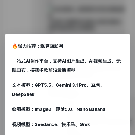
<
专业提示:查重前务必确认文档已转换为
PDF/A格式防止内容错位
<
<
🔥强力推荐：飙算画影网
>
一站式AI创作平台，支持AI图片生成、AI视频生成、无
<
td colspan=2 align=center”><
>>主
限画布，搭载多款前沿最新模型
流引用风格对比<<td/>
tr/>
文本模型：GPT5.5、Gemini 3.1 Pro、豆包、
tr”>
td>>APA第7版
DeepSeek
“tr”/>
“tr”
绘图模型：Image2、即梦5.0、Nano Banana
“td”MLA第9版”/td/”
” td””et al.”从第4个作者开始”/td/”
视频模型：Seedance、快乐马、Grok
“/tr/”
“/table/”