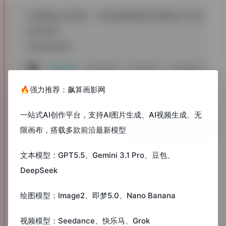
当使用他人观点时，”必须采用规范的注释格式”(王某
某,2023)
/blockquote
# 未分类
# 参考文献
# 学术写作
# 查重技巧
# 毕业论文
# 知网降重
🔥强力推荐：飙算画影网
©
版权声明
文章版权转载于网络，仅个人交流学习，请勿商用。
一站式AI创作平台，支持AI图片生成、AI视频生成、无
限画布，搭载多款前沿最新模型
文本模型：GPT5.5、Gemini 3.1 Pro、豆包、
上一篇
下一篇
DeepSeek
维普论文查重流程详解：
维普论文查重费用多少？
从上传到报告获取的全步
2024年最新价格及优惠攻
骤指南
略
绘图模型：Image2、即梦5.0、Nano Banana
相关文章
视频模型：Seedance、快乐马、Grok