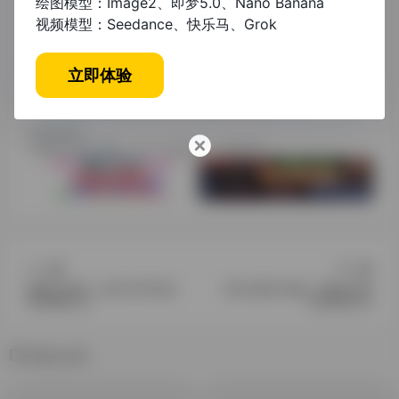
绘图模型：Image2、即梦5.0、Nano Banana
视频模型：Seedance、快乐马、Grok
研究方向和最终结论的主导权。
# 其他资讯教程
# 人工智能
# 学术伦理
立即体验
# 科研创新
# 自然语言处理
# 论文写作
©
版权声明
文章版权转载于网络，仅个人交流学习，请勿商用。
上一篇
下一篇
免费论文助手：提升学术写作效
AI论文题目生成器：革新学术研
率的智能工具
究的智能工具
相关文章