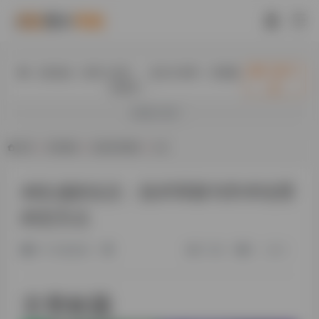
入驻此处（首页+内页），送永久快审，百度隔
立即入
日收录！
驻
欢迎入驻！
首页
•
资讯教程
•
其他资讯教程
•
正文
AI生成的论文：技术革新与学术伦理
的交叉点
11个月前发布
11.9K
0
0
文章标题