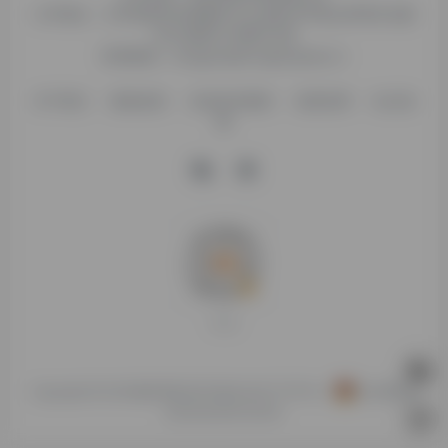
公司地址：江苏省徐州市鼓楼区平山北路39号龟山民博文化园
C区1组团C4号楼163室
联系邮箱：binggan@dongjiangkeji.cn
关于我们
隐私政策
信息发布规则
免责说明
站点地
图
打赏支持
Copyright © 2026
糯米导航
苏ICP备2024077757号-4
苏公网安备
32030202001053号