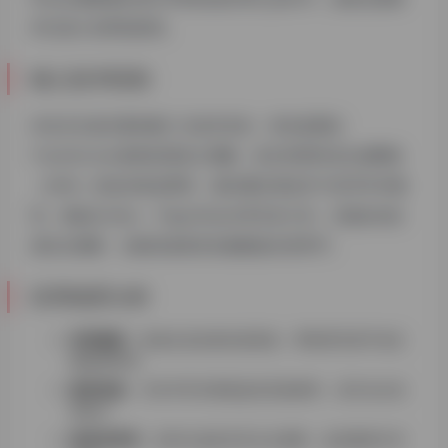
术已进入实用化阶段。
核心技术机制
AI论文生成主要依赖三大技术支柱：首先是通过
Transformer架构实现语义理解，其次利用对抗生成网络
（GAN）优化内容连贯性，最后通过强化学习对齐学术规
范。例如SciGen、PaperRobot等专业工具，已能自动生
成论文摘要、文献综述甚至实验数据分析章节。
应用场景分析
科研辅助
：快速生成文献综述框架，帮助研究者节省文
献梳理时间
教育训练
：为学术写作课程提供范例材料，演示论文结
构设计
跨语言研究
：实时生成多语言论文摘要，促进国际学术