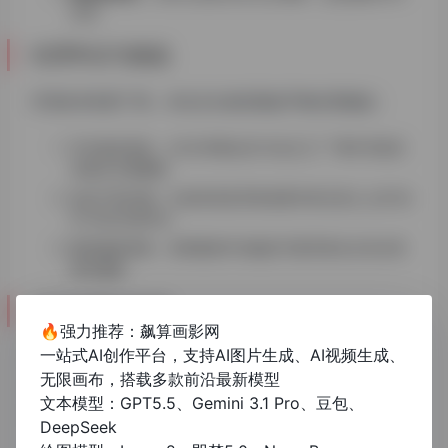
交流
伦理争议与挑战
尽管技术前景广阔，AI论文生成仍面临严峻伦理挑战：
学术诚信危机：2022年曝出的”AI论文工厂”事件导致百
余篇论文被撤稿
知识产权归属：生成内容是否构成著作权法意义上的”创
作”仍存法律空白
模型偏差风险：训练数据中的偏见可能导致论文结论系
统性偏差
未来发展与监管
🔥强力推荐：飙算画影网
一站式AI创作平台，支持AI图片生成、AI视频生成、
IEEE和Nature出版社已出台AI生成内容披露指南，要求作
无限画布，搭载多款前沿最新模型
者明确标注AI参与程度。技术层面，区块链溯源、数字水
文本模型：GPT5.5、Gemini 3.1 Pro、豆包、
印等技术正在被用于AI生成论文的追踪识别。学术界普遍
DeepSeek
共识是：AI应作为研究助手而非替代者，人类仍需保持对