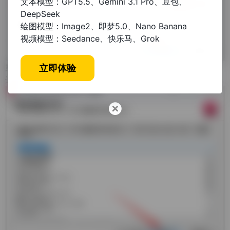
文本模型：GPT5.5、Gemini 3.1 Pro、豆包、
DeepSeek
绘图模型：Image2、即梦5.0、Nano Banana
视频模型：Seedance、快乐马、Grok
第7步
立即体验
选择开始菜单文件夹，直接点击安装