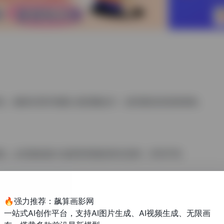
化，确保在现代电脑上能流畅运行，提供最佳的游戏体验。
戏，从经典的格斗游戏到刺激的射击游戏，应有尽有。
🔥强力推荐：飙算画影网
器，你可以轻松地在电脑上一键体验这些经典游戏，无需复杂的设置。
一站式AI创作平台，支持AI图片生成、AI视频生成、无限画