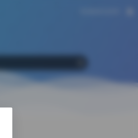
我们都在努力的活着
Google