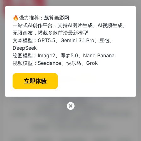
🔥强力推荐：飙算画影网
一站式AI创作平台，支持AI图片生成、AI视频生成、
缘分测试
无限画布，搭载多款前沿最新模型
文本模型：GPT5.5、Gemini 3.1 Pro、豆包、
DeepSeek
绘图模型：Image2、即梦5.0、Nano Banana
视频模型：Seedance、快乐马、Grok
立即体验
糯米导航，专注收集优质网址、纯净资源。分享热门新鲜资
讯，欢迎您的体验。
公司名称：徐州东匠科技有限公司
公司地址：江苏省徐州市鼓楼区平山北路39号龟山民博文化园
C区1组团C4号楼163室
联系邮箱：binggan@dongjiangkeji.cn
关于我们
隐私政策
信息发布规则
免责说明
站点地