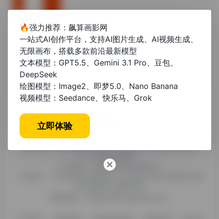
🔥强力推荐：飙算画影网
一站式AI创作平台，支持AI图片生成、AI视频生成、
office2021
无限画布，搭载多款前沿最新模型
文本模型：GPT5.5、Gemini 3.1 Pro、豆包、
DeepSeek
绘图模型：Image2、即梦5.0、Nano Banana
视频模型：Seedance、快乐马、Grok
立即体验
糯米导航，专注收集优质网址、纯净资源。分享热门新鲜资
讯，欢迎您的体验。
公司名称：徐州东匠科技有限公司
公司地址：江苏省徐州市鼓楼区平山北路39号龟山民博文化园
C区1组团C4号楼163室
联系邮箱：binggan@dongjiangkeji.cn
关于我们
隐私政策
信息发布规则
免责说明
站点地