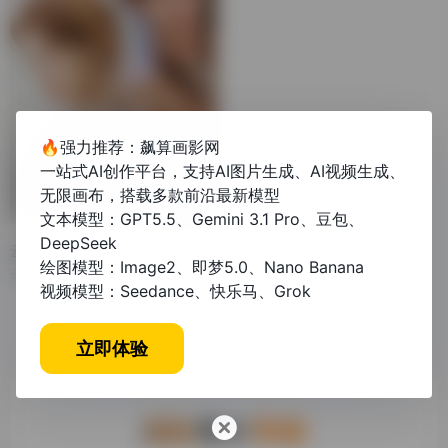
🔥强力推荐：飙算画影网
一站式AI创作平台，支持AI图片生成、AI视频生成、
无限画布，搭载多款前沿最新模型
文本模型：GPT5.5、Gemini 3.1 Pro、豆包、
DeepSeek
云深不闻鹿鸣
绘图模型：Image2、即梦5.0、Nano Banana
云深不闻鹿鸣讲述了云鹿鸣和顾云深之间的爱情故事。 《云深不闻鹿鸣》是一部现代言情小说改编的短剧。在短剧中，云鹿鸣是一个聪明、机智、善良的女子，而顾云深则是一个英俊、冷酷、神秘的男子。善良的云鹿鸣数年前救助了濒死的总裁顾云深，怎料多年后竟被自己亲闺蜜冒名顶替成为总裁夫人。 在一次偶然的机会中顾云深发现了真相，开始接触云鹿鸣，并逐渐产生了深厚的感情。最后，云鹿鸣和顾云深终于在一起了。虽然两人之间曾经存在过一些误会和矛盾，但是他们最终化解了彼此之间的误会，坦诚相对，最终携手走向幸福的未来。
视频模型：Seedance、快乐马、Grok
立即体验