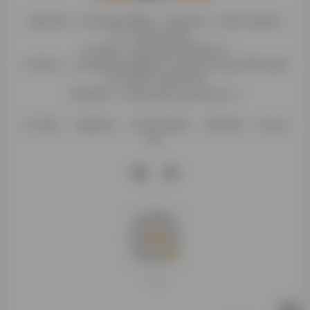
糯米导航，专注收集优质网址、纯净资源。分享热门新鲜资
讯，欢迎您的体验。
公司名称：徐州东匠科技有限公司
公司地址：江苏省徐州市鼓楼区平山北路39号龟山民博文化园
C区1组团C4号楼163室
联系邮箱：binggan@dongjiangkeji.cn
关于我们
隐私政策
信息发布规则
免责说明
站点地
图
打赏支持