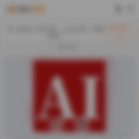
入驻此处（首页+内页），送永久快审，百度隔
立即入
日收录！
驻
欢迎入驻！
0
35.8K