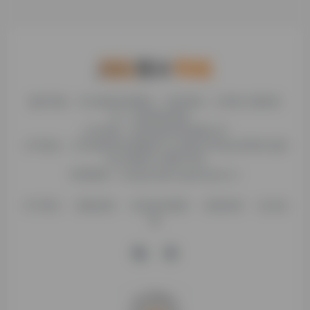
糯米导航，专注收集优质网址、纯净资源。分享热门新鲜资
讯，欢迎您的体验。
公司名称：徐州东匠科技有限公司
公司地址：江苏省徐州市鼓楼区平山北路39号龟山民博文化园
C区1组团C4号楼163室
联系邮箱：binggan@dongjiangkeji.cn
关于我们
隐私政策
信息发布规则
免责说明
站点地
图