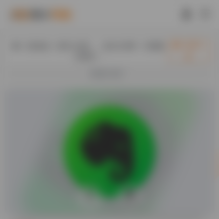
入驻此处（首页+内页），送永久快审，百度隔
立即入
日收录！
驻
欢迎入驻！
0
28.7K