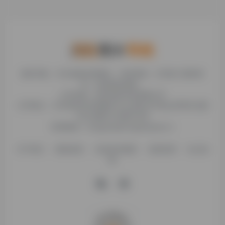
糯米导航，专注收集优质网址、纯净资源。分享热门新鲜资
讯，欢迎您的体验。
公司名称：徐州东匠科技有限公司
公司地址：江苏省徐州市鼓楼区平山北路39号龟山民博文化园
C区1组团C4号楼163室
联系邮箱：binggan@dongjiangkeji.cn
关于我们
隐私政策
信息发布规则
免责说明
站点地
图