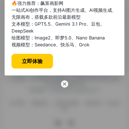
🔥强力推荐：飙算画影网
一站式AI创作平台，支持AI图片生成、AI视频生成、
无限画布，搭载多款前沿最新模型
文本模型：GPT5.5、Gemini 3.1 Pro、豆包、
DeepSeek
绘图模型：Image2、即梦5.0、Nano Banana
视频模型：Seedance、快乐马、Grok
糯米导航，专注收集优质网址、纯净资源。分享热门新鲜资
立即体验
讯，欢迎您的体验。
公司名称：徐州东匠科技有限公司
公司地址：江苏省徐州市鼓楼区平山北路39号龟山民博文化园
C区1组团C4号楼163室
联系邮箱：binggan@dongjiangkeji.cn
关于我们
隐私政策
信息发布规则
免责说明
站点地
图