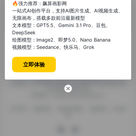
🔥强力推荐：飙算画影网
一站式AI创作平台，支持AI图片生成、AI视频生成、
无限画布，搭载多款前沿最新模型
文本模型：GPT5.5、Gemini 3.1 Pro、豆包、
DeepSeek
绘图模型：Image2、即梦5.0、Nano Banana
视频模型：Seedance、快乐马、Grok
糯米导航，专注收集优质网址、纯净资源。分享热门新鲜资
立即体验
讯，欢迎您的体验。
公司名称：徐州东匠科技有限公司
公司地址：江苏省徐州市鼓楼区平山北路39号龟山民博文化园
C区1组团C4号楼163室
联系邮箱：binggan@dongjiangkeji.cn
关于我们
隐私政策
信息发布规则
免责说明
站点地
图