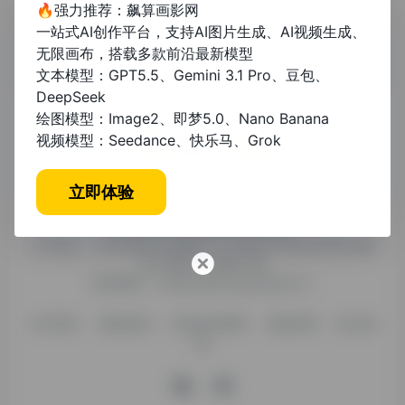
🔥强力推荐：飙算画影网
一站式AI创作平台，支持AI图片生成、AI视频生成、
无限画布，搭载多款前沿最新模型
文本模型：GPT5.5、Gemini 3.1 Pro、豆包、
DeepSeek
绘图模型：Image2、即梦5.0、Nano Banana
视频模型：Seedance、快乐马、Grok
糯米导航，专注收集优质网址、纯净资源。分享热门新鲜资
立即体验
讯，欢迎您的体验。
公司名称：徐州东匠科技有限公司
公司地址：江苏省徐州市鼓楼区平山北路39号龟山民博文化园
C区1组团C4号楼163室
联系邮箱：binggan@dongjiangkeji.cn
关于我们
隐私政策
信息发布规则
免责说明
站点地
图