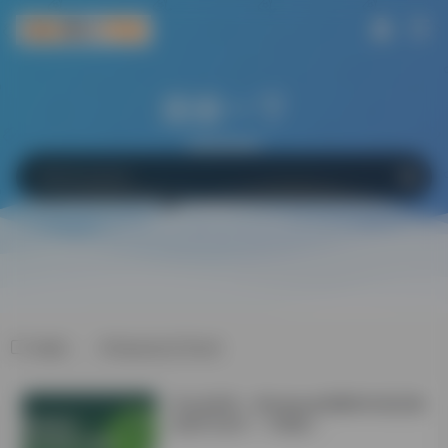
搜索一下
网站
软件
Bing
百度
Google
标签：、毕l业e论t文写s作
学会这6招！Windows电脑轻松搞定微
信双开/多开！不限制！