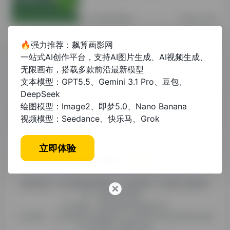
其他资讯教程
2年前 (2024)
🔥强力推荐：飙算画影网
格子达论文管理：高效学术写作与查重
一站式AI创作平台，支持AI图片生成、AI视频生成、
降重的终极指南
无限画布，搭载多款前沿最新模型
文本模型：GPT5.5、Gemini 3.1 Pro、豆包、
未分类
1年前 (2025)
DeepSeek
绘图模型：Image2、即梦5.0、Nano Banana
视频模型：Seedance、快乐马、Grok
立即体验
糯米导航，专注收集优质网址、纯净资源。分享热门新鲜资
讯，欢迎您的体验。
公司名称：徐州东匠科技有限公司
公司地址：江苏省徐州市鼓楼区平山北路39号龟山民博文化园
C区1组团C4号楼163室