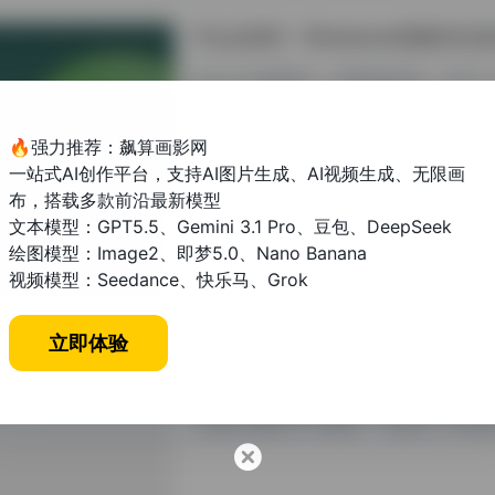
学会这6招！Windows电脑轻松
Windows电脑用户，跟着教程操作，多开
🔥强力推荐：飙算画影网
一站式AI创作平台，支持AI图片生成、AI视频生成、无限画
布，搭载多款前沿最新模型
文本模型：GPT5.5、Gemini 3.1 Pro、豆包、DeepSeek
绘图模型：Image2、即梦5.0、Nano Banana
其他资讯教程
视频模型：Seedance、快乐马、Grok
立即体验
知网论文查重是怎么查的？2024
本文详细解读知网论文查重的原理、操作步骤及
库范围与重复率计算规则，并提供6个有效降低