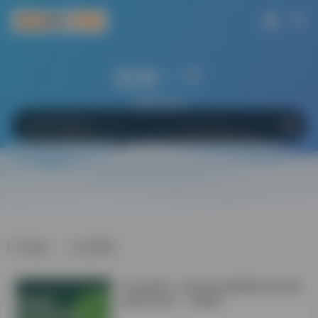
搜索一下
网站
软件
Bing
百度
Google
标签：、论文降得
学会这6招！Windows电脑轻松搞定微
信双开/多开！不限制！