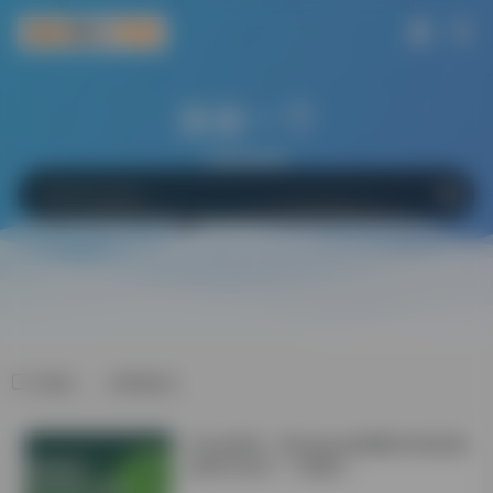
搜索一下
网站
软件
Bing
百度
Google
标签：、APA格式
学会这6招！Windows电脑轻松搞定微
信双开/多开！不限制！