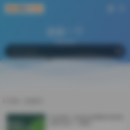
搜索一下
网站
软件
Bing
百度
Google
标签：价格参考
学会这6招！Windows电脑轻松搞定微
信双开/多开！不限制！