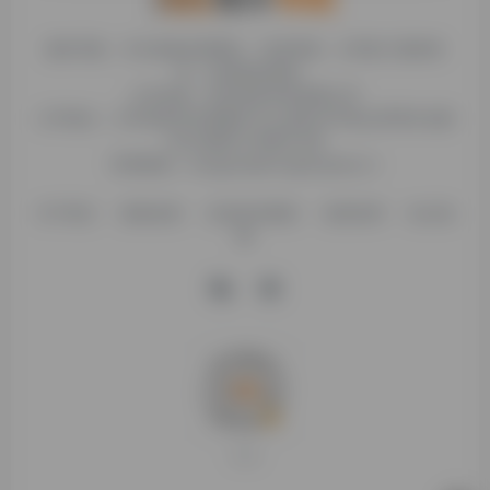
糯米导航，专注收集优质网址、纯净资源。分享热门新鲜资
讯，欢迎您的体验。
公司名称：徐州东匠科技有限公司
公司地址：江苏省徐州市鼓楼区平山北路39号龟山民博文化园
C区1组团C4号楼163室
联系邮箱：binggan@dongjiangkeji.cn
关于我们
隐私政策
信息发布规则
免责说明
站点地
图
打赏支持