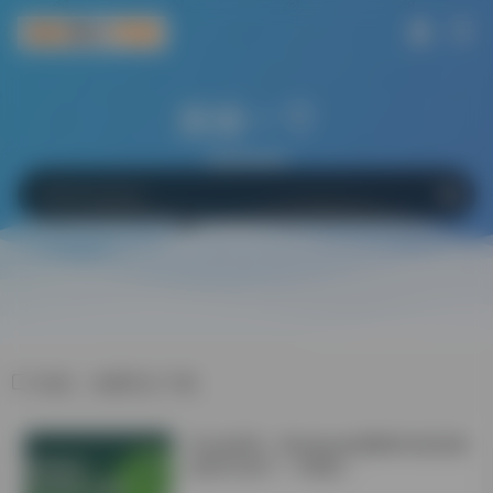
搜索一下
网站
软件
Bing
百度
Google
标签：免费范文下载
学会这6招！Windows电脑轻松搞定微
信双开/多开！不限制！