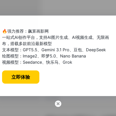
未分类
🔥强力推荐：飙算画影网
一站式AI创作平台，支持AI图片生成、AI视频生成、无限画
论文模板格式标准怎么写？最全指
布，搭载多款前沿最新模型
文本模型：GPT5.5、Gemini 3.1 Pro、豆包、DeepSeek
本文详细解析论文模板格式标准的写作方法
绘图模型：Image2、即梦5.0、Nano Banana
刊要求的通用模板示例，并分享排版技巧及常见
视频模型：Seedance、快乐马、Grok
立即体验
未分类