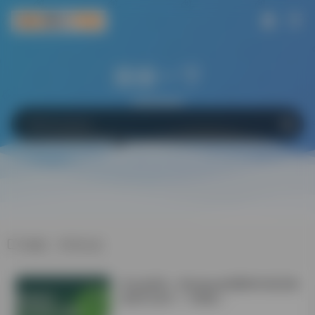
搜索一下
网站
软件
Bing
百度
Google
标签：学术认证
学会这6招！Windows电脑轻松搞定微
信双开/多开！不限制！