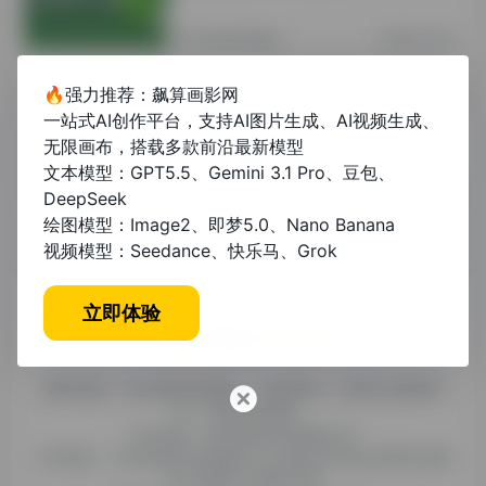
其他资讯教程
2年前 (2024)
🔥强力推荐：飙算画影网
论文在线查询证明怎么弄？全网最全操
一站式AI创作平台，支持AI图片生成、AI视频生成、
作指南
无限画布，搭载多款前沿最新模型
文本模型：GPT5.5、Gemini 3.1 Pro、豆包、
未分类
1年前 (2025)
DeepSeek
绘图模型：Image2、即梦5.0、Nano Banana
视频模型：Seedance、快乐马、Grok
立即体验
糯米导航，专注收集优质网址、纯净资源。分享热门新鲜资
讯，欢迎您的体验。
公司名称：徐州东匠科技有限公司
公司地址：江苏省徐州市鼓楼区平山北路39号龟山民博文化园
C区1组团C4号楼163室