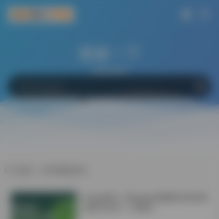
搜索一下
网站
软件
Bing
百度
Google
标签：学术辅助软件
学会这6招！Windows电脑轻松搞定微
信双开/多开！不限制！