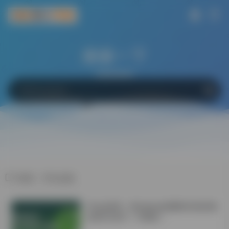
搜索一下
网站
软件
Bing
百度
Google
标签：学生必备
学会这6招！Windows电脑轻松搞定微
信双开/多开！不限制！