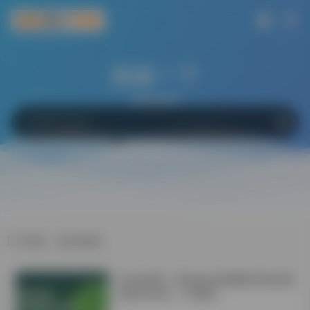
搜索一下
网站
软件
Bing
百度
Google
标签：就业风险
学会这6招！Windows电脑轻松搞定微
信双开/多开！不限制！