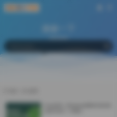
搜索一下
网站
软件
Bing
百度
Google
标签：幼儿教育
学会这6招！Windows电脑轻松搞定微
信双开/多开！不限制！