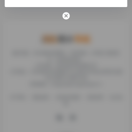
糯米导航，专注收集优质网址、纯净资源。分享热门新鲜资
讯，欢迎您的体验。
公司名称：徐州东匠科技有限公司
公司地址：江苏省徐州市鼓楼区平山北路39号龟山民博文化园
C区1组团C4号楼163室
联系邮箱：binggan@dongjiangkeji.cn
关于我们
隐私政策
信息发布规则
免责说明
站点地
图