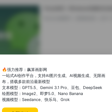
学会这6招！Windows电脑轻松
Windows电脑用户，跟着教程操作，多开
其他资讯教程
🔥强力推荐：飙算画影网
一站式AI创作平台，支持AI图片生成、AI视频生成、无限画
先后发表了论文：学术成果展示与
布，搭载多款前沿最新模型
文本模型：GPT5.5、Gemini 3.1 Pro、豆包、DeepSeek
本文探讨学者如何通过'先后发表了论文'实
绘图模型：Image2、即梦5.0、Nano Banana
SEO优化方法，并提供热门关联关键词助力研
视频模型：Seedance、快乐马、Grok