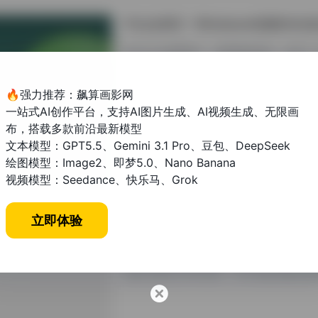
学会这6招！Windows电脑轻松
Windows电脑用户，跟着教程操作，多开
🔥强力推荐：飙算画影网
一站式AI创作平台，支持AI图片生成、AI视频生成、无限画
布，搭载多款前沿最新模型
文本模型：GPT5.5、Gemini 3.1 Pro、豆包、DeepSeek
绘图模型：Image2、即梦5.0、Nano Banana
其他资讯教程
视频模型：Seedance、快乐马、Grok
立即体验
论文网APP：学术研究必备工具
本文全面解析论文网APP的核心功能与使用
款高口碑论文写作应用，并分享如何通过移动端