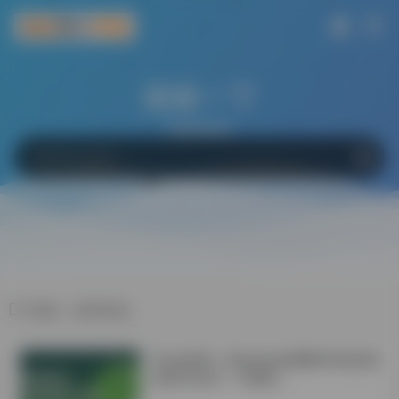
搜索一下
网站
软件
Bing
百度
Google
标签：效率优化
学会这6招！Windows电脑轻松搞定微
信双开/多开！不限制！