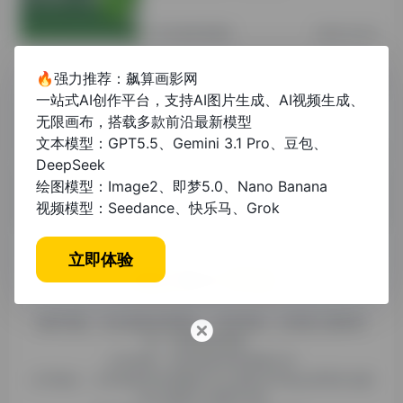
其他资讯教程
2年前 (2024)
🔥强力推荐：飙算画影网
懒人论文：高效写作指南与智能工具实
一站式AI创作平台，支持AI图片生成、AI视频生成、
战
无限画布，搭载多款前沿最新模型
文本模型：GPT5.5、Gemini 3.1 Pro、豆包、
其他资讯教程
11个月前
DeepSeek
绘图模型：Image2、即梦5.0、Nano Banana
视频模型：Seedance、快乐马、Grok
立即体验
糯米导航，专注收集优质网址、纯净资源。分享热门新鲜资
讯，欢迎您的体验。
公司名称：徐州东匠科技有限公司
公司地址：江苏省徐州市鼓楼区平山北路39号龟山民博文化园
C区1组团C4号楼163室