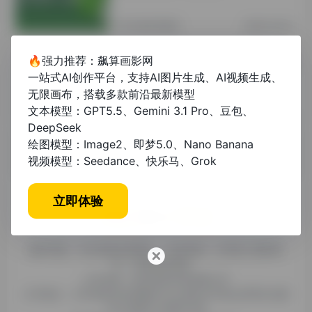
其他资讯教程
2年前 (2024)
🔥强力推荐：飙算画影网
毕业教育课程论文怎么写？从选题到答
一站式AI创作平台，支持AI图片生成、AI视频生成、
辩的全流程指南
无限画布，搭载多款前沿最新模型
文本模型：GPT5.5、Gemini 3.1 Pro、豆包、
未分类
1年前 (2025)
DeepSeek
绘图模型：Image2、即梦5.0、Nano Banana
视频模型：Seedance、快乐马、Grok
立即体验
糯米导航，专注收集优质网址、纯净资源。分享热门新鲜资
讯，欢迎您的体验。
公司名称：徐州东匠科技有限公司
公司地址：江苏省徐州市鼓楼区平山北路39号龟山民博文化园
C区1组团C4号楼163室