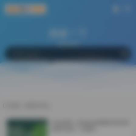
搜索一下
网站
软件
Bing
百度
Google
标签：教育学专业
学会这6招！Windows电脑轻松搞定微
信双开/多开！不限制！