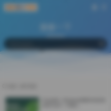
搜索一下
网站
软件
Bing
百度
Google
标签：数字资源
学会这6招！Windows电脑轻松搞定微
信双开/多开！不限制！