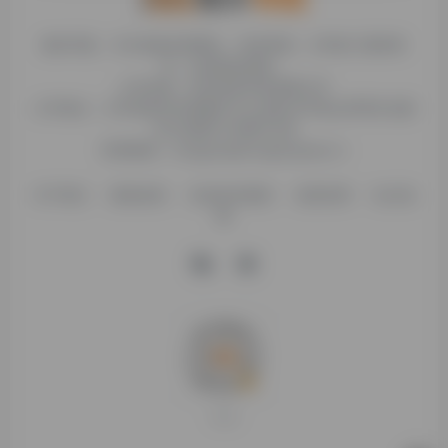
糯米导航，专注收集优质网址、纯净资源。分享热门新鲜资
讯，欢迎您的体验。
公司名称：徐州东匠科技有限公司
公司地址：江苏省徐州市鼓楼区平山北路39号龟山民博文化园
C区1组团C4号楼163室
联系邮箱：binggan@dongjiangkeji.cn
关于我们
隐私政策
信息发布规则
免责说明
站点地
图
打赏支持