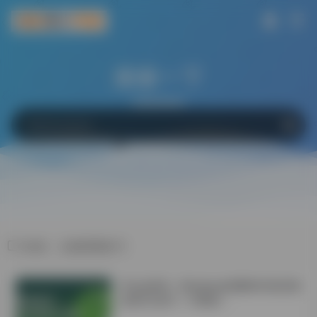
搜索一下
网站
软件
Bing
百度
Google
标签：文献降重技巧
学会这6招！Windows电脑轻松搞定微
信双开/多开！不限制！