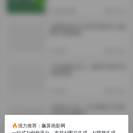
其他资讯教程
2年前 (2024)
龙源网站查到论文算是正规对吗？权威
解答与查重指南
未分类
1年前 (2025)
万方数据期刊论文：权威学术资源与高
效检索指南
未分类
1年前 (2025)
先后发表了论文：学术成果展示与影响
力提升的关键路径
🔥强力推荐：飙算画影网
未分类
1年前 (2025)
一站式AI创作平台，支持AI图片生成、AI视频生成、