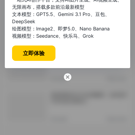
无限画布，搭载多款前沿最新模型
维普网论文官网入口：权威学术资源检
文本模型：GPT5.5、Gemini 3.1 Pro、豆包、
索指南
DeepSeek
绘图模型：Image2、即梦5.0、Nano Banana
视频模型：Seedance、快乐马、Grok
未分类
1年前 (2025)
立即体验
龙源期刊网论文可以评职称吗？权威解
答与发表攻略
未分类
1年前 (2025)
教海探航的论文含金量解析：如何提升
学术价值与影响力
未分类
1年前 (2025)