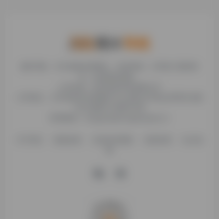
糯米导航，专注收集优质网址、纯净资源。分享热门新鲜资
讯，欢迎您的体验。
公司名称：徐州东匠科技有限公司
公司地址：江苏省徐州市鼓楼区平山北路39号龟山民博文化园
C区1组团C4号楼163室
联系邮箱：binggan@dongjiangkeji.cn
关于我们
隐私政策
信息发布规则
免责说明
站点地
图