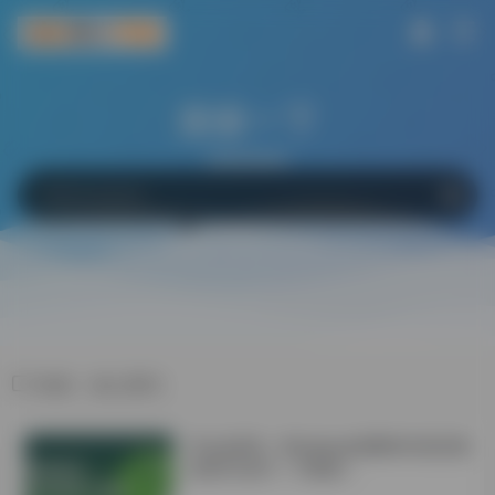
搜索一下
网站
软件
Bing
百度
Google
标签：核心期刊
学会这6招！Windows电脑轻松搞定微
信双开/多开！不限制！