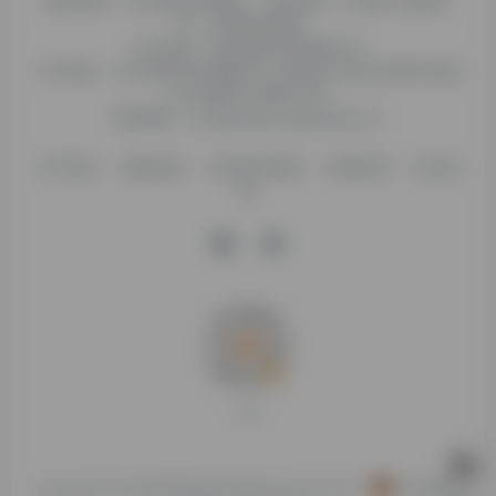
糯米导航，专注收集优质网址、纯净资源。分享热门新鲜资
讯，欢迎您的体验。
公司名称：徐州东匠科技有限公司
公司地址：江苏省徐州市鼓楼区平山北路39号龟山民博文化园
C区1组团C4号楼163室
联系邮箱：binggan@dongjiangkeji.cn
关于我们
隐私政策
信息发布规则
免责说明
站点地
图
打赏支持
Copyright © 2026
糯米导航
苏ICP备2024077757号-4
苏公网安备