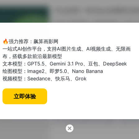
学会这6招！Windows电脑轻松
Windows电脑用户，跟着教程操作，多开
🔥强力推荐：飙算画影网
一站式AI创作平台，支持AI图片生成、AI视频生成、无限画
布，搭载多款前沿最新模型
文本模型：GPT5.5、Gemini 3.1 Pro、豆包、DeepSeek
绘图模型：Image2、即梦5.0、Nano Banana
其他资讯教程
视频模型：Seedance、快乐马、Grok
立即体验
电气集合AI论文：融合技术与未来
本文探讨了电气工程与人工智能（AI）的融
用，并讨论未来研究方向与挑战，为相关论文研