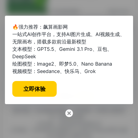
其他资讯教程
2年前 (2024)
🔥强力推荐：飙算画影网
论文降重贵不贵？揭秘价格差异与省钱
一站式AI创作平台，支持AI图片生成、AI视频生成、
技巧
无限画布，搭载多款前沿最新模型
文本模型：GPT5.5、Gemini 3.1 Pro、豆包、
未分类
1年前 (2025)
DeepSeek
绘图模型：Image2、即梦5.0、Nano Banana
视频模型：Seedance、快乐马、Grok
立即体验
糯米导航，专注收集优质网址、纯净资源。分享热门新鲜资
讯，欢迎您的体验。
公司名称：徐州东匠科技有限公司
公司地址：江苏省徐州市鼓楼区平山北路39号龟山民博文化园
C区1组团C4号楼163室