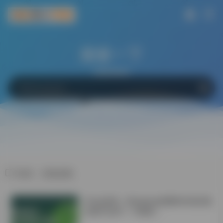
搜索一下
网站
软件
Bing
百度
Google
标签：省钱攻略
学会这6招！Windows电脑轻松搞定微
信双开/多开！不限制！