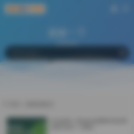
搜索一下
网站
软件
Bing
百度
Google
标签：知网检测标准
学会这6招！Windows电脑轻松搞定微
信双开/多开！不限制！