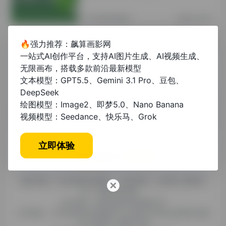
其他资讯教程
2年前 (2024)
🔥强力推荐：飙算画影网
论文查重一般控制在多少以下合格？权
一站式AI创作平台，支持AI图片生成、AI视频生成、
威标准与降重技巧
无限画布，搭载多款前沿最新模型
文本模型：GPT5.5、Gemini 3.1 Pro、豆包、
未分类
1年前 (2025)
DeepSeek
绘图模型：Image2、即梦5.0、Nano Banana
视频模型：Seedance、快乐马、Grok
立即体验
糯米导航，专注收集优质网址、纯净资源。分享热门新鲜资
讯，欢迎您的体验。
公司名称：徐州东匠科技有限公司
公司地址：江苏省徐州市鼓楼区平山北路39号龟山民博文化园
C区1组团C4号楼163室