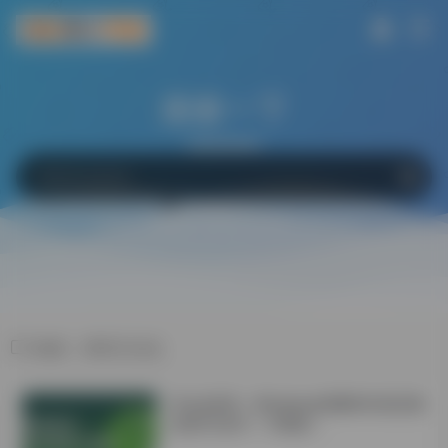
搜索一下
网站
软件
Bing
百度
Google
标签：研究方法论
学会这6招！Windows电脑轻松搞定微
信双开/多开！不限制！