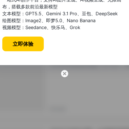
布，搭载多款前沿最新模型
文本模型：GPT5.5、Gemini 3.1 Pro、豆包、DeepSeek
绘图模型：Image2、即梦5.0、Nano Banana
未分类
视频模型：Seedance、快乐马、Grok
立即体验
论文AI生成率多少算正常范围？
本文深入探讨学术论文中AI生成内容的合理比例，解
供不同学科领域的参考阈值（5%-15%），同
未分类