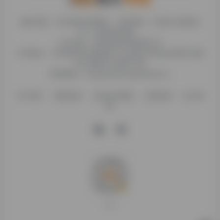
糯米导航，专注收集优质网址、纯净资源。分享热门新鲜资
讯，欢迎您的体验。
公司名称：徐州东匠科技有限公司
公司地址：江苏省徐州市鼓楼区平山北路39号龟山民博文化园
C区1组团C4号楼163室
联系邮箱：binggan@dongjiangkeji.cn
关于我们
隐私政策
信息发布规则
免责说明
站点地
图
打赏支持