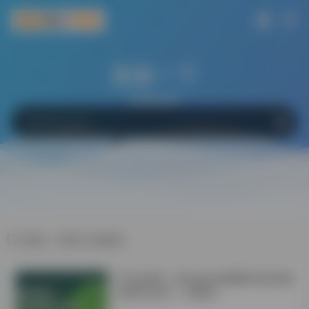
搜索一下
网站
软件
Bing
百度
Google
标签：科研工具推荐
学会这6招！Windows电脑轻松搞定微
信双开/多开！不限制！