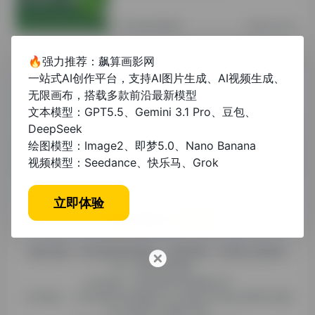
其他资讯教程
2年前 (2024)
🔥强力推荐：飙算画影网
论文先写什么？高效写作顺序与技巧全
一站式AI创作平台，支持AI图片生成、AI视频生成、
解析
无限画布，搭载多款前沿最新模型
文本模型：GPT5.5、Gemini 3.1 Pro、豆包、
未分类
1年前 (2025)
DeepSeek
绘图模型：Image2、即梦5.0、Nano Banana
视频模型：Seedance、快乐马、Grok
立即体验
糯米导航，专注收集优质网址、纯净资源。分享热门新鲜资
讯，欢迎您的体验。
公司名称：徐州东匠科技有限公司
公司地址：江苏省徐州市鼓楼区平山北路39号龟山民博文化园
C区1组团C4号楼163室