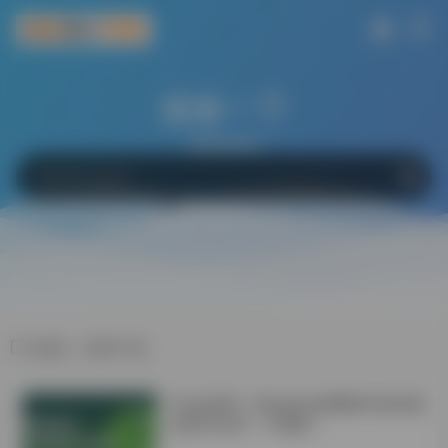
搜索一下
网站
软件
Bing
百度
Google
标签：科研干货
学会这6招！Windows电脑轻松搞定微
信双开/多开！不限制！